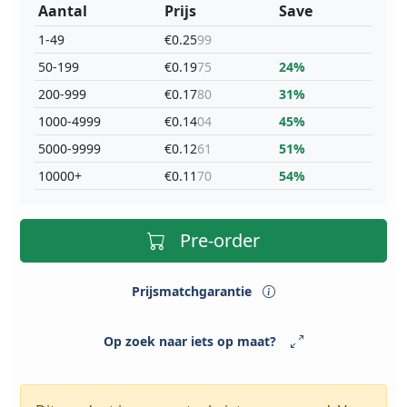
Aantal
Prijs
Save
1-49
€0.25
99
50-199
€0.19
75
24%
200-999
€0.17
80
31%
1000-4999
€0.14
04
45%
5000-9999
€0.12
61
51%
10000+
€0.11
70
54%
Pre-order
Prijsmatchgarantie
Op zoek naar iets op maat?