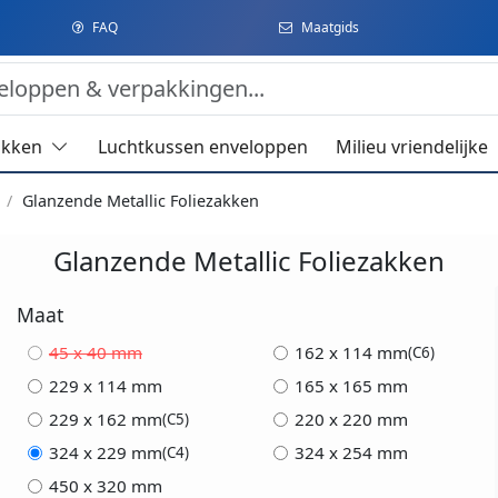
FAQ
Maatgids
akken
Luchtkussen enveloppen
Milieu vriendelijke
n
Glanzende Metallic Foliezakken
Glanzende Metallic Foliezakken
Maat
45 x 40 mm
162 x 114 mm
(C6)
229 x 114 mm
165 x 165 mm
229 x 162 mm
220 x 220 mm
(C5)
324 x 229 mm
324 x 254 mm
(C4)
450 x 320 mm