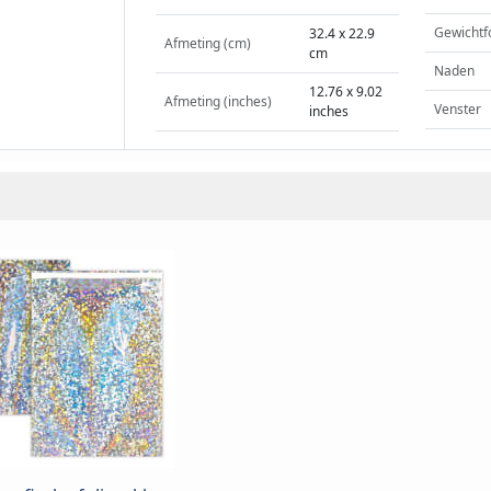
Gewichtf
32.4 x 22.9
Afmeting (cm)
cm
Naden
12.76 x 9.02
Afmeting (inches)
Venster
inches