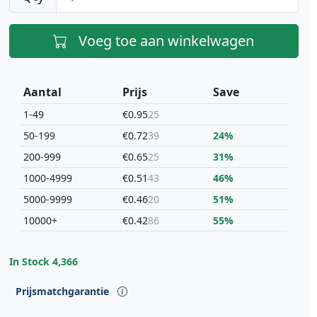
Voeg toe aan winkelwagen
Aantal
Prijs
Save
1-49
€0.95
25
50-199
€0.72
39
24%
200-999
€0.65
25
31%
1000-4999
€0.51
43
46%
5000-9999
€0.46
20
51%
10000+
€0.42
86
55%
In Stock
4,366
Prijsmatchgarantie