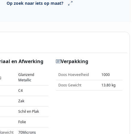
Op zoek naar iets op maat?
iaal en Afwerking
Verpakking
Glanzend
Doos Hoeveelheid
1000
g
Metallic
Doos Gewicht
13.80 kg
C4
Zak
Schil en Plak
Folie
lgewicht
70Microns