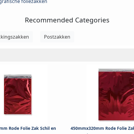
rafische foliezakken
Recommended Categories
kkingszakken
Postzakken
m Rode Folie Zak Schil en
450mmx320mm Rode Folie Zak