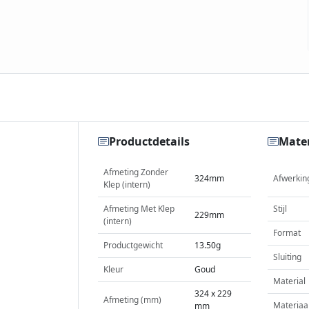
Productdetails
Mater
Afmeting Zonder
324mm
Afwerkin
Klep (intern)
Afmeting Met Klep
Stijl
229mm
(intern)
Format
Productgewicht
13.50g
Sluiting
Kleur
Goud
Material
324 x 229
Afmeting (mm)
Materiaa
mm