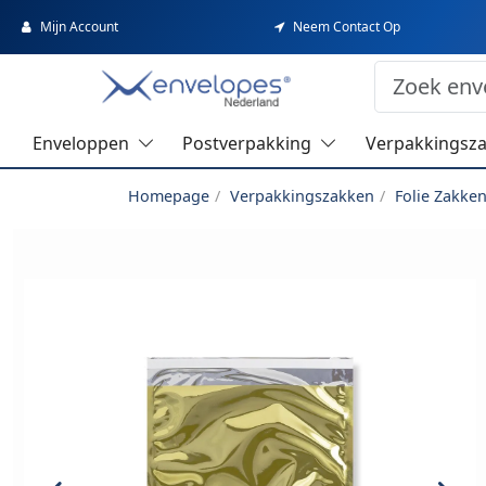
Mijn Account
Neem Contact Op
Enveloppen
Postverpakking
Verpakkingsz
Homepage
Verpakkingszakken
Folie Zakke