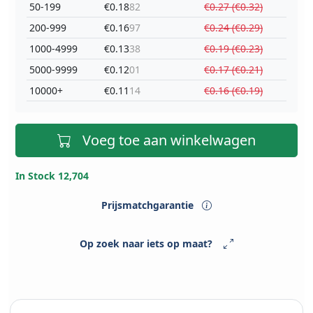
50-199
€0.18
82
€0.27 (€0.32)
200-999
€0.16
97
€0.24 (€0.29)
1000-4999
€0.13
38
€0.19 (€0.23)
5000-9999
€0.12
01
€0.17 (€0.21)
10000+
€0.11
14
€0.16 (€0.19)
Voeg toe aan winkelwagen
In Stock 12,704
Prijsmatchgarantie
Op zoek naar iets op maat?