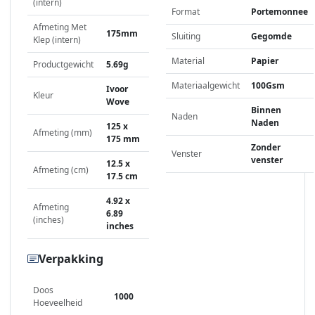
(intern)
Format
Portemonnee
Afmeting Met
175mm
Sluiting
Gegomde
Klep (intern)
Material
Papier
Productgewicht
5.69g
Materiaalgewicht
100Gsm
Ivoor
Kleur
Wove
Binnen
Naden
Naden
125 x
Afmeting (mm)
175 mm
Zonder
Venster
venster
12.5 x
Afmeting (cm)
17.5 cm
4.92 x
Afmeting
6.89
(inches)
inches
Verpakking
Doos
1000
Hoeveelheid