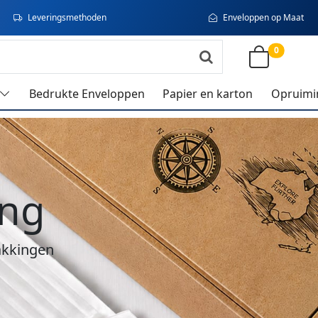
Leveringsmethoden
Enveloppen op Maat
0
Bedrukte Enveloppen
Papier en karton
Opruimi
ing
akkingen