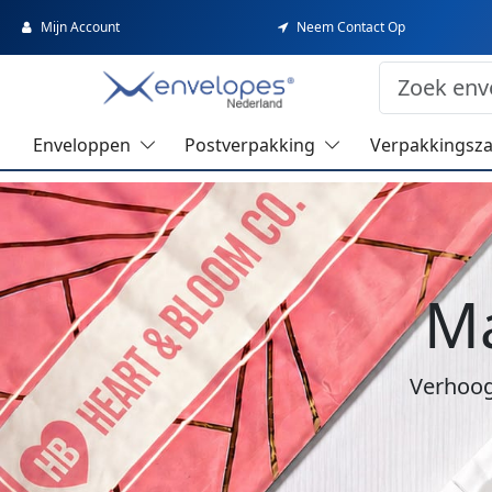
Mijn Account
Neem Contact Op
Enveloppen
Postverpakking
Verpakkingsz
Ma
Verhoog