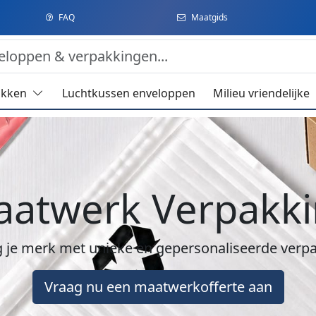
FAQ
Maatgids
akken
Luchtkussen enveloppen
Milieu vriendelijke
atwerk Verpakk
 je merk met unieke en gepersonaliseerde verp
Vraag nu een maatwerkofferte aan