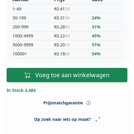
1-49
€0.41
53
50-199
€0.31
56
24%
200-999
€0.28
45
31%
1000-4999
€0.22
43
45%
5000-9999
€0.20
14
51%
10000+
€0.18
69
54%
Voeg toe aan winkelwagen
In Stock 3,484
Prijsmatchgarantie
Op zoek naar iets op maat?