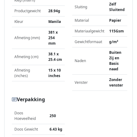
Klep (intern)
Zelf
Sluiting
Sluitend
Productgewicht
28.94g
Material
Papier
Kleur
Manila
Materiaalgewicht
115Gsm
381 x
Afmeting (mm)
254
Gewichtformaat
g/m²
mm
Buiten
38.1 x
Afmeting (cm)
Zij en
25.4 cm
Naden
Basis
naad
Afmeting
15 x 10
(inches)
inches
Zonder
Venster
venster
Verpakking
Doos
250
Hoeveelheid
Doos Gewicht
6.43 kg