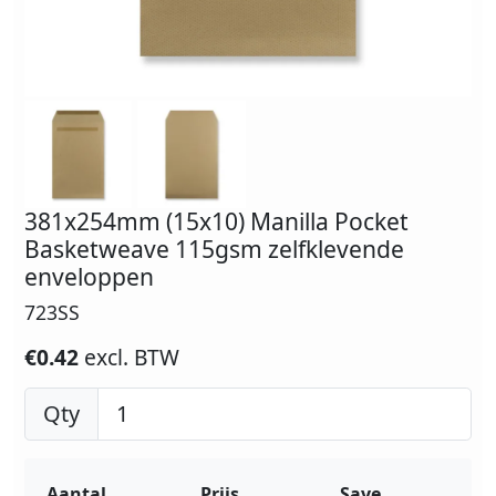
381x254mm (15x10) Manilla Pocket
Basketweave 115gsm zelfklevende
enveloppen
723SS
€0.42
excl. BTW
Qty
Aantal
Prijs
Save