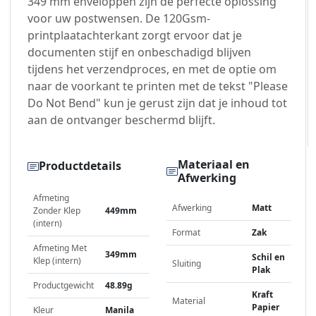
349 mm enveloppen zijn de perfecte oplossing
voor uw postwensen. De 120Gsm-
printplaatachterkant zorgt ervoor dat je
documenten stijf en onbeschadigd blijven
tijdens het verzendproces, en met de optie om
naar de voorkant te printen met de tekst "Please
Do Not Bend" kun je gerust zijn dat je inhoud tot
aan de ontvanger beschermd blijft.
Materiaal en
Productdetails
Afwerking
Afmeting
Afwerking
Matt
Zonder Klep
449mm
(intern)
Format
Zak
Afmeting Met
349mm
Schil en
Klep (intern)
Sluiting
Plak
Productgewicht
48.89g
Kraft
Material
Papier
Kleur
Manila