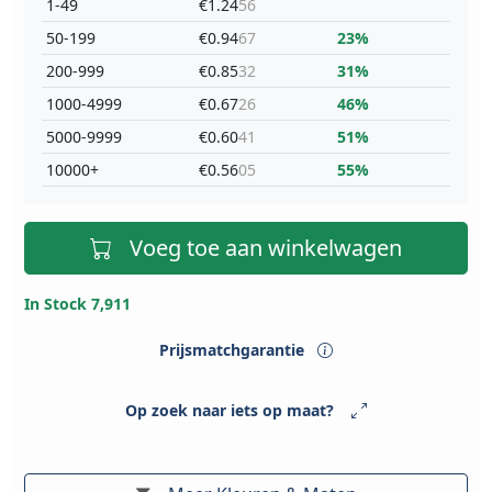
1-49
€1.24
56
50-199
€0.94
67
23%
200-999
€0.85
32
31%
1000-4999
€0.67
26
46%
5000-9999
€0.60
41
51%
10000+
€0.56
05
55%
Voeg toe aan winkelwagen
In Stock 7,911
Prijsmatchgarantie
Op zoek naar iets op maat?