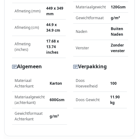
Materiaalgewicht
120Gsm
449 x 349
Afmeting (mm)
mm
Gewichtformaat
g/m²
44.9 x
Afmeting (cm)
Buiten
34.9 cm
Naden
Naden
17.68 x
Afmeting
Zonder
13.74
Venster
(inches)
venster
inches
Algemeen
Verpakking
Materiaal
Doos
Karton
100
Achterkant
Hoeveelheid
Materiaalgewicht
11.90
600Gsm
Doos Gewicht
(achterkant)
kg
Gewichtformaat
g/m²
Achterkant