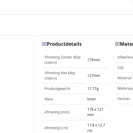
Productdetails
Mater
Afmeting Zonder Klep
Afwerkin
178mm
(intern)
Stijl
Afmeting Met Klep
127mm
Material
(intern)
Materiaa
Productgewicht
17.77g
Venster
Kleur
Ivoor
178 x 127
Afmeting (mm)
mm
17.8 x 12.7
Afmeting (cm)
cm