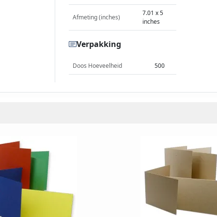
7.01 x 5
Afmeting (inches)
inches
Verpakking
Doos Hoeveelheid
500