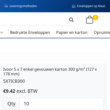
Leveringsmethoden
Enveloppen op Maat
0
Bedrukte Enveloppen
Papier en karton
Opruimi
Ivoor 5 x 7 enkel gevouwen karton 300 g/m² (127 x
178 mm)
5X7ICB300
€9.42
excl. BTW
Qty