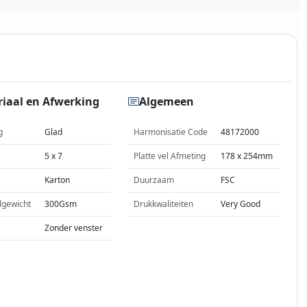
iaal en Afwerking
Algemeen
g
Glad
Harmonisatie Code
48172000
5 x 7
Platte vel Afmeting
178 x 254mm
Karton
Duurzaam
FSC
lgewicht
300Gsm
Drukkwaliteiten
Very Good
Zonder venster