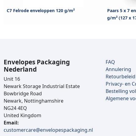
C7 Felrode enveloppen 120 g/m²
Paars 5 x 7 
g/m² (127 x 
Envelopes Packaging
FAQ
Nederland
Annulering
Retourbeleid
Unit 16
Privacy- en C
Newark Storage Industrial Estate
Bestelling vo
Bowbridge Road
Algemene v
Newark, Nottinghamshire
NG24 4EQ
United Kingdom
Email:
customercare@envelopespackaging.nl