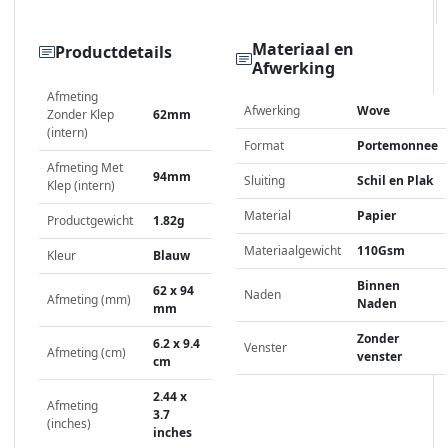
Materiaal en
Productdetails
Afwerking
Afmeting
Afwerking
Wove
Zonder Klep
62mm
(intern)
Format
Portemonnee
Afmeting Met
94mm
Sluiting
Schil en Plak
Klep (intern)
Material
Papier
Productgewicht
1.82g
Materiaalgewicht
110Gsm
Kleur
Blauw
Binnen
62 x 94
Naden
Afmeting (mm)
Naden
mm
Zonder
6.2 x 9.4
Venster
Afmeting (cm)
venster
cm
2.44 x
Afmeting
3.7
(inches)
inches