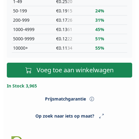
1-49
€0.25
20
50-199
€0.19
15
24%
200-999
€0.17
26
31%
1000-4999
€0.13
61
45%
5000-9999
€0.12
22
51%
10000+
€0.11
34
55%
Voeg toe aan winkelwagen
In Stock 3,965
Prijsmatchgarantie
Op zoek naar iets op maat?