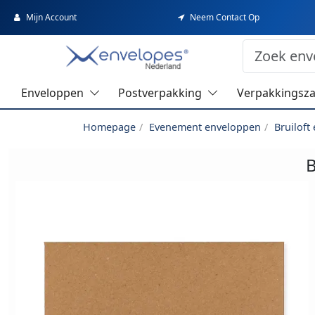
Mijn Account
Neem Contact Op
Enveloppen
Postverpakking
Verpakkingsz
Homepage
Evenement enveloppen
Bruiloft
B