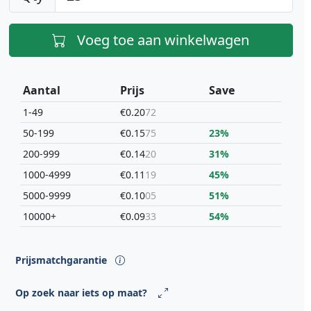
Voeg toe aan winkelwagen
Aantal
Prijs
Save
1-49
€0.20
72
50-199
€0.15
75
23%
200-999
€0.14
20
31%
1000-4999
€0.11
19
45%
5000-9999
€0.10
05
51%
10000+
€0.09
33
54%
Prijsmatchgarantie
Op zoek naar iets op maat?