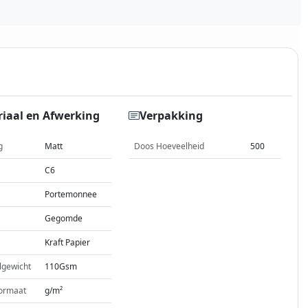
iaal en Afwerking
Verpakking
g
Matt
Doos Hoeveelheid
500
C6
Portemonnee
Gegomde
Kraft Papier
lgewicht
110Gsm
ormaat
g/m²