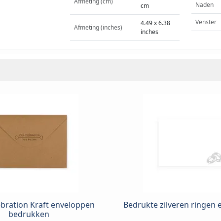
Afmeting (cm)
Naden
cm
Venster
4.49 x 6.38
Afmeting (inches)
inches
bration Kraft enveloppen
Bedrukte zilveren ringen
bedrukken