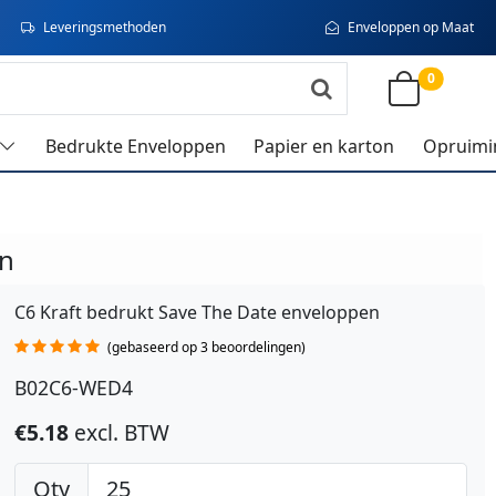
Leveringsmethoden
Enveloppen op Maat
0
Bedrukte Enveloppen
Papier en karton
Opruimi
en
C6 Kraft bedrukt Save The Date enveloppen
(gebaseerd op 3 beoordelingen)
B02C6-WED4
€5.18
excl. BTW
Qty