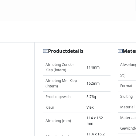
Productdetails
Mater
Afmeting Zonder
Afwerkin
114mm
Klep (intern)
Stijl
Afmeting Met Klep
162mm
Format
(intern)
Sluiting
Productgewicht
5.76g
Material
Kleur
Vlek
Materiaa
114 x 162
Afmeting (mm)
mm
Gewichtf
11.4 x 16.2