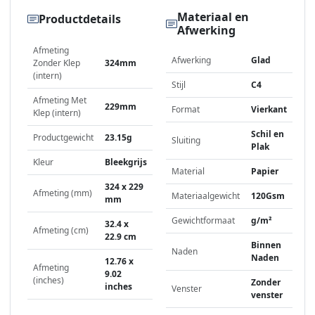
Materiaal en
Productdetails
Afwerking
Afmeting
Afwerking
Glad
Zonder Klep
324mm
(intern)
Stijl
C4
Afmeting Met
229mm
Format
Vierkant
Klep (intern)
Schil en
Productgewicht
23.15g
Sluiting
Plak
Kleur
Bleekgrijs
Material
Papier
324 x 229
Afmeting (mm)
Materiaalgewicht
120Gsm
mm
Gewichtformaat
g/m²
32.4 x
Afmeting (cm)
22.9 cm
Binnen
Naden
Naden
12.76 x
Afmeting
9.02
(inches)
Zonder
inches
Venster
venster