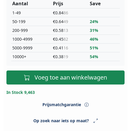
Aantal
Prijs
Save
1-49
€0.84
86
50-199
€0.64
49
24%
200-999
€0.58
13
31%
1000-4999
€0.45
82
46%
5000-9999
€0.41
16
51%
10000+
€0.38
19
54%
Voeg toe aan winkelwagen
In Stock 9,463
Prijsmatchgarantie
Op zoek naar iets op maat?