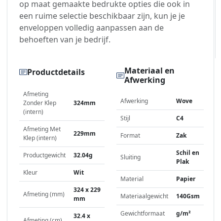
op maat gemaakte bedrukte opties die ook in
een ruime selectie beschikbaar zijn, kun je je
enveloppen volledig aanpassen aan de
behoeften van je bedrijf.
Materiaal en
Productdetails
Afwerking
Afmeting
Afwerking
Wove
Zonder Klep
324mm
(intern)
Stijl
C4
Afmeting Met
229mm
Format
Zak
Klep (intern)
Schil en
Productgewicht
32.04g
Sluiting
Plak
Kleur
Wit
Material
Papier
324 x 229
Afmeting (mm)
Materiaalgewicht
140Gsm
mm
Gewichtformaat
g/m²
32.4 x
Afmeting (cm)