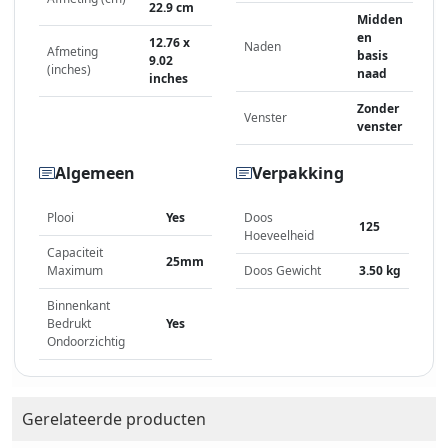
22.9 cm
Midden
en
12.76 x
Naden
Afmeting
basis
9.02
(inches)
naad
inches
Zonder
Venster
venster
Algemeen
Verpakking
Plooi
Yes
Doos
125
Hoeveelheid
Capaciteit
25mm
Maximum
Doos Gewicht
3.50 kg
Binnenkant
Bedrukt
Yes
Ondoorzichtig
Gerelateerde producten