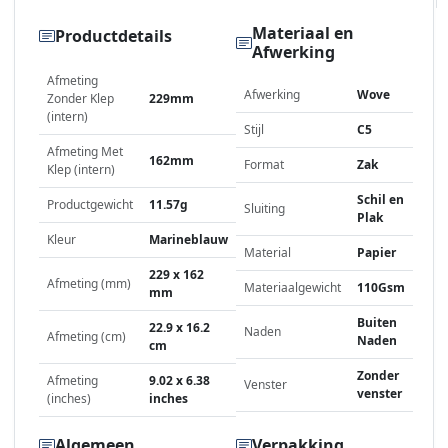
Materiaal en
Productdetails
Afwerking
Afmeting
Afwerking
Wove
Zonder Klep
229mm
(intern)
Stijl
C5
Afmeting Met
162mm
Format
Zak
Klep (intern)
Schil en
Productgewicht
11.57g
Sluiting
Plak
Kleur
Marineblauw
Material
Papier
229 x 162
Afmeting (mm)
Materiaalgewicht
110Gsm
mm
Buiten
22.9 x 16.2
Naden
Afmeting (cm)
Naden
cm
Zonder
Afmeting
9.02 x 6.38
Venster
venster
(inches)
inches
Algemeen
Verpakking