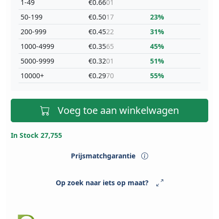
1-49
€0.66
01
50-199
€0.50
17
23%
200-999
€0.45
22
31%
1000-4999
€0.35
65
45%
5000-9999
€0.32
01
51%
10000+
€0.29
70
55%
Voeg toe aan winkelwagen
In Stock 27,755
Prijsmatchgarantie
Op zoek naar iets op maat?