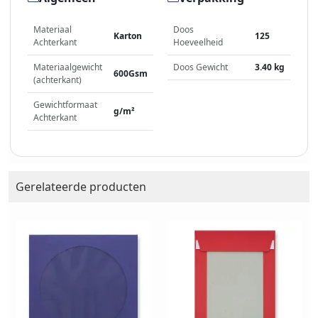
Materiaal
Doos
Karton
125
Achterkant
Hoeveelheid
Materiaalgewicht
Doos Gewicht
3.40 kg
600Gsm
(achterkant)
Gewichtformaat
g/m²
Achterkant
Gerelateerde producten