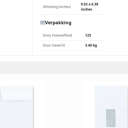
9.02 x 6.38
Afmeting (inches)
inches
Verpakking
Doos Hoeveelheid
125
Doos Gewicht
3.40 kg