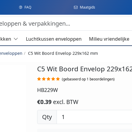
FAQ
Maatgids
akken
Luchtkussen enveloppen
Milieu vriendelijke
enveloppen
C5 Wit Boord Envelop 229x162 mm
C5 Wit Boord Envelop 229x1
(gebaseerd op 1 beoordelingen)
HB229W
€0.39
excl. BTW
Qty