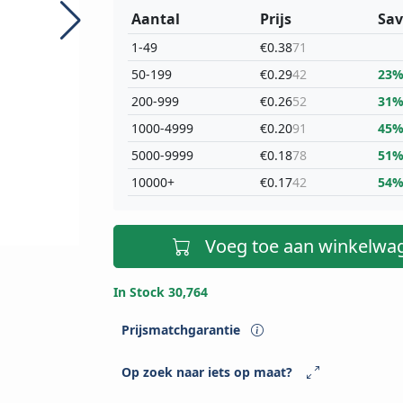
Aantal
Prijs
Sav
1-49
€0.38
71
50-199
€0.29
42
23
200-999
€0.26
52
31
1000-4999
€0.20
91
45
5000-9999
€0.18
78
51
10000+
€0.17
42
54
Voeg toe aan winkelwa
In Stock 30,764
Prijsmatchgarantie
Op zoek naar iets op maat?