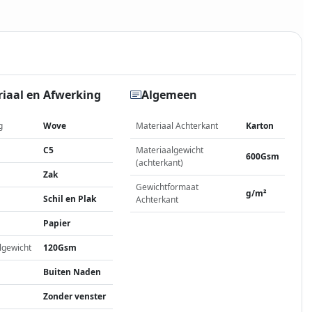
iaal en Afwerking
Algemeen
g
Wove
Materiaal Achterkant
Karton
C5
Materiaalgewicht
600Gsm
(achterkant)
Zak
Gewichtformaat
g/m²
Schil en Plak
Achterkant
Papier
lgewicht
120Gsm
Buiten Naden
Zonder venster