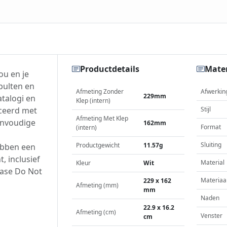
Productdetails
Mater
ou en je
bulten en
Afmeting Zonder
Afwerkin
229mm
atalogi en
Klep (intern)
ceerd met
Stijl
Afmeting Met Klep
envoudige
162mm
Format
(intern)
Sluiting
Productgewicht
11.57g
ebben een
, inclusief
Material
Kleur
Wit
ease Do Not
Materiaa
229 x 162
Afmeting (mm)
mm
Naden
22.9 x 16.2
Afmeting (cm)
Venster
cm