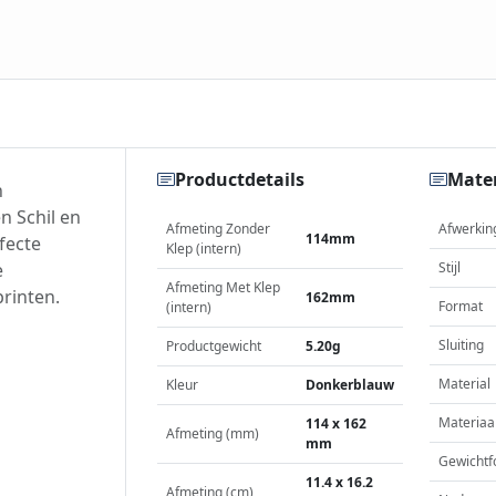
Productdetails
Mater
n
n Schil en
Afmeting Zonder
Afwerkin
114mm
fecte
Klep (intern)
e
Stijl
Afmeting Met Klep
printen.
162mm
Format
(intern)
Sluiting
Productgewicht
5.20g
Material
Kleur
Donkerblauw
Materiaa
114 x 162
Afmeting (mm)
mm
Gewichtf
11.4 x 16.2
Afmeting (cm)