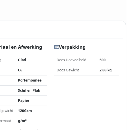
iaal en Afwerking
Verpakking
g
Glad
Doos Hoeveelheid
500
C6
Doos Gewicht
2.88 kg
Portemonnee
Schil en Plak
Papier
lgewicht
120Gsm
ormaat
g/m²