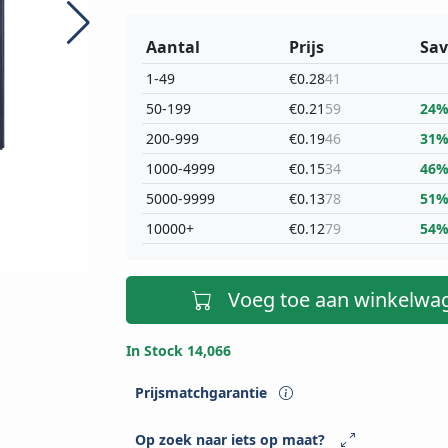
Aantal
Prijs
Sav
1-49
€0.28
41
50-199
€0.21
59
24
200-999
€0.19
46
31
1000-4999
€0.15
34
46
5000-9999
€0.13
78
51
10000+
€0.12
79
54
Voeg toe aan winkelwa
In Stock 14,066
Prijsmatchgarantie
Op zoek naar iets op maat?