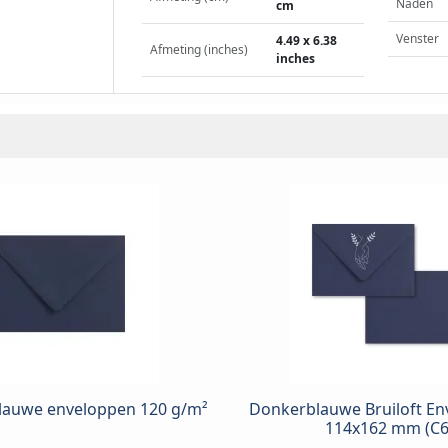
Naden
cm
Venster
4.49 x 6.38
Afmeting (inches)
inches
lauwe enveloppen 120 g/m²
Donkerblauwe Bruiloft En
114x162 mm (C6