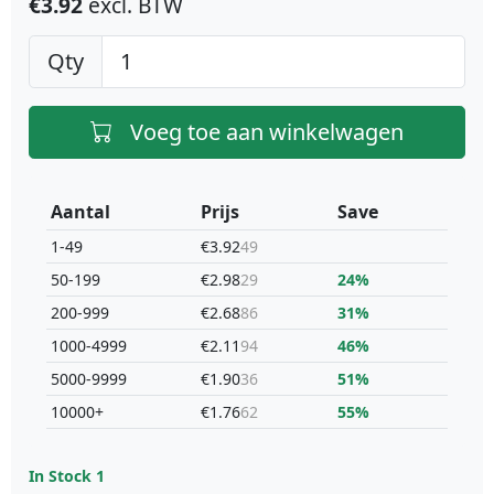
€3.92
excl. BTW
Qty
Voeg toe aan winkelwagen
Aantal
Prijs
Save
1-49
€3.92
49
50-199
€2.98
29
24%
200-999
€2.68
86
31%
1000-4999
€2.11
94
46%
5000-9999
€1.90
36
51%
10000+
€1.76
62
55%
In Stock
1