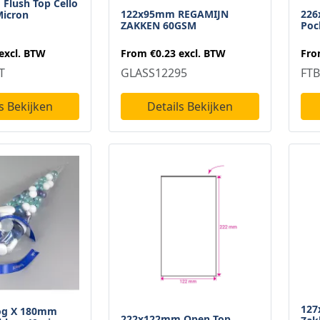
Flush Top Cello
122x95mm REGAMIJN
226
Micron
ZAKKEN 60GSM
Poc
excl. BTW
From
€0.23
excl. BTW
Fr
T
GLASS12295
FTB
s Bekijken
Details Bekijken
127
g X 180mm
222x122mm Open Top