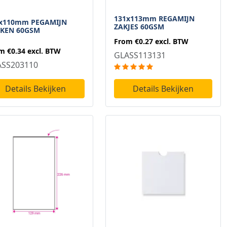
131x113mm REGAMIJN
x110mm PEGAMIJN
ZAKJES 60GSM
KEN 60GSM
From
€0.27
excl. BTW
om
€0.34
excl. BTW
GLASS113131
ASS203110
Details Bekijken
Details Bekijken