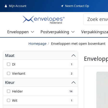
Mijn Account
Neem Contact Op
Enveloppen
Postverpakking
Verpakkingsz
Homepage
Enveloppen met open bovenkant
Maat
Envelop
Dl
1
Vierkant
2
Kleur
Helder
14
Wit
1