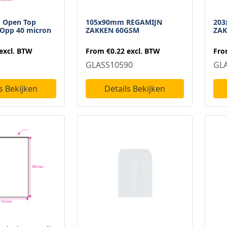
 Open Top
105x90mm REGAMIJN
203
 Opp 40 micron
ZAKKEN 60GSM
ZAK
excl. BTW
From
€0.22
excl. BTW
Fr
GLASS10590
GL
s Bekijken
Details Bekijken