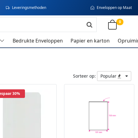
Leveringsmethoden
Enveloppen op Maat
0
Bedrukte Enveloppen
Papier en karton
Opruimi
Sorteer op:
Popular
espaar 30%