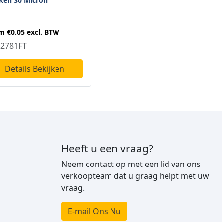
ken 30 Micron
om
€0.05
excl. BTW
2781FT
Details Bekijken
Heeft u een vraag?
Neem contact op met een lid van ons
verkoopteam dat u graag helpt met uw
vraag.
E-mail Ons Nu