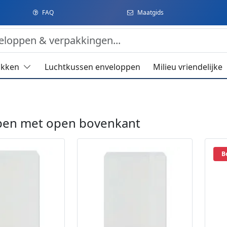
FAQ
Maatgids
akken
Luchtkussen enveloppen
Milieu vriendelijke
pen met open bovenkant
B