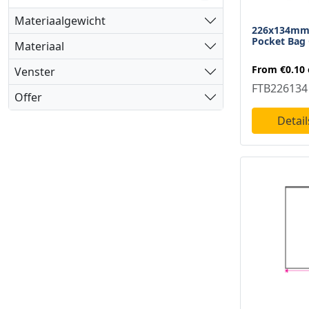
226 X 134 Mm
1
Materiaalgewicht
226x134mm
305 X 230 Mm
1
Pocket Bag
Materiaal
325 X 230 Mm
1
From
€0.10
Venster
FTB226134
370 X 180 Mm
1
Offer
Detail