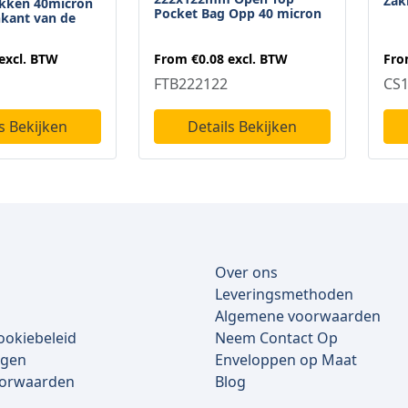
Zak
akken 40micron
Pocket Bag Opp 40 micron
kant van de
From
€0.08
excl. BTW
excl. BTW
Fr
FTB222122
CS1
Details Bekijken
s Bekijken
Over ons
Leveringsmethoden
Algemene voorwaarden
ookiebeleid
Neem Contact Op
lgen
Enveloppen op Maat
oorwaarden
Blog