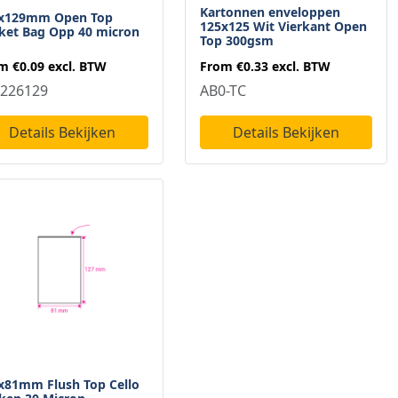
Kartonnen enveloppen
x129mm Open Top
125x125 Wit Vierkant Open
ket Bag Opp 40 micron
Top 300gsm
om
€0.09
excl. BTW
From
€0.33
excl. BTW
226129
AB0-TC
Details Bekijken
Details Bekijken
x81mm Flush Top Cello