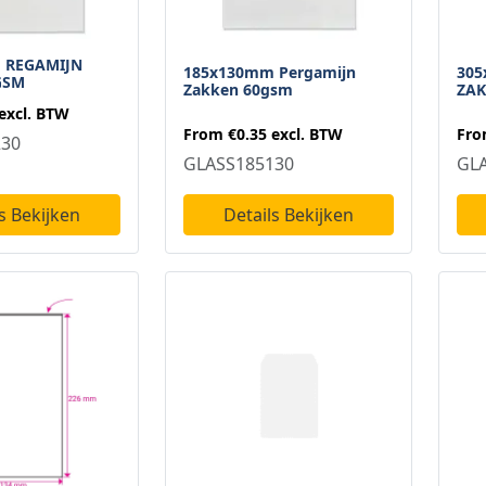
 REGAMIJN
185x130mm Pergamijn
305
GSM
Zakken 60gsm
ZAK
excl. BTW
From
€0.35
excl. BTW
Fr
230
GLASS185130
GL
Details Bekijken
s Bekijken