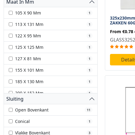
Maat In Mm
105 X 90 Mm
1
325x230mm
ZAKKEN 60
113 X 131 Mm
1
From
€0.78
122 X 95 Mm
1
GLASS325
125 X 125 Mm
1
127 X 81 Mm
Detail
1
155 X 101 Mm
1
185 X 130 Mm
1
200 X 152 Mm
1
Sluiting
203 X 110 Mm
1
Open Bovenkant
11
222 X 122 Mm
1
Conical
1
226 X 129 Mm
1
Vlakke Bovenkant
3