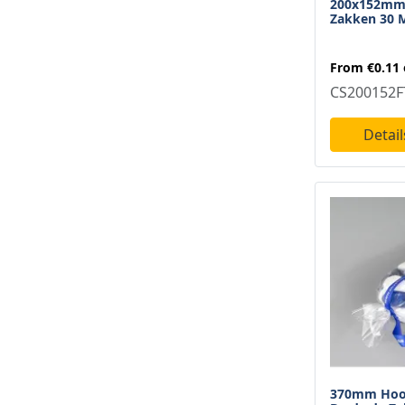
200x152mm 
Zakken 30 
From
€0.11
CS200152F
Detail
370mm Hoo