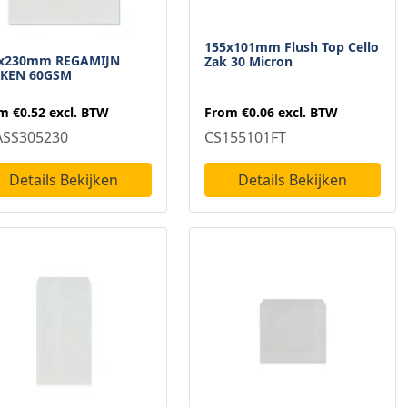
155x101mm Flush Top Cello
x230mm REGAMIJN
Zak 30 Micron
KEN 60GSM
From
€0.06
excl. BTW
om
€0.52
excl. BTW
CS155101FT
ASS305230
Details Bekijken
Details Bekijken