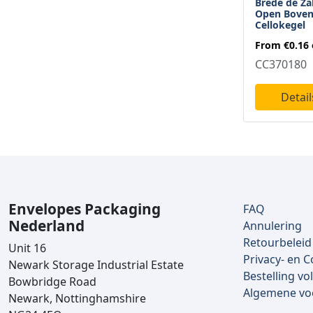
Brede de Z
Open Boven
Cellokegel
From
€0.16
CC370180
Detail
Envelopes Packaging
FAQ
Nederland
Annulering
Retourbeleid
Unit 16
Privacy- en C
Newark Storage Industrial Estate
Bestelling vo
Bowbridge Road
Algemene v
Newark, Nottinghamshire