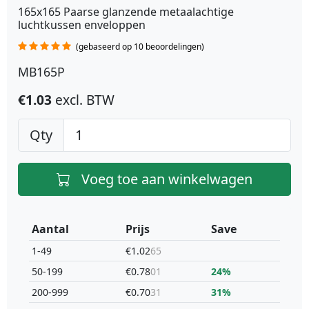
165x165 Paarse glanzende metaalachtige
luchtkussen enveloppen
(gebaseerd op 10 beoordelingen)
MB165P
€1.03
excl. BTW
Qty
Voeg toe aan winkelwagen
Aantal
Prijs
Save
1-49
€1.02
65
50-199
€0.78
01
24%
200-999
€0.70
31
31%