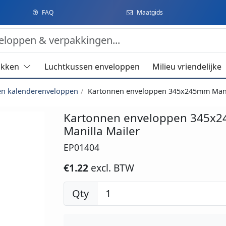
FAQ
Maatgids
akken
Luchtkussen enveloppen
Milieu vriendelijke
en kalenderenveloppen
Kartonnen enveloppen 345x245mm Mani
Kartonnen enveloppen 345x
Manilla Mailer
EP01404
€1.22
excl. BTW
Qty