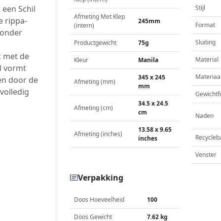
een Schil
Stijl
Afmeting Met Klep
e rippa-
245mm
Format
(intern)
zonder
Sluiting
Productgewicht
75g
t met de
Material
Kleur
Manila
d vormt
Materiaa
345 x 245
en door de
Afmeting (mm)
mm
volledig
Gewichtf
34.5 x 24.5
Afmeting (cm)
cm
Naden
13.58 x 9.65
Afmeting (inches)
Recycleb
inches
Venster
Verpakking
Doos Hoeveelheid
100
Doos Gewicht
7.62 kg