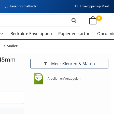
Leveringsmethoden
Enveloppen op Maat
0
Bedrukte Enveloppen
Papier en karton
Opruimi
lla Mailer
245mm
Meer Kleuren & Maten
Afpellen en Verzegelen