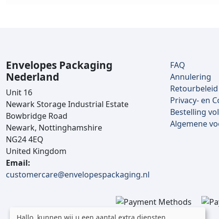
Envelopes Packaging
FAQ
Nederland
Annulering
Retourbeleid
Unit 16
Privacy- en C
Newark Storage Industrial Estate
Bestelling vo
Bowbridge Road
Algemene v
Newark, Nottinghamshire
NG24 4EQ
United Kingdom
Email:
customercare@envelopespackaging.nl
Hallo, kunnen wij u een aantal extra diensten