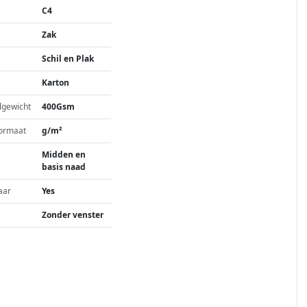
C4
Zak
Schil en Plak
Karton
lgewicht
400Gsm
ormaat
g/m²
Midden en
basis naad
aar
Yes
Zonder venster