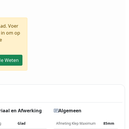
aad. Voer
 in om op
e
Me Weten
iaal en Afwerking
Algemeen
g
Glad
Afmeting Klep Maximum
85mm