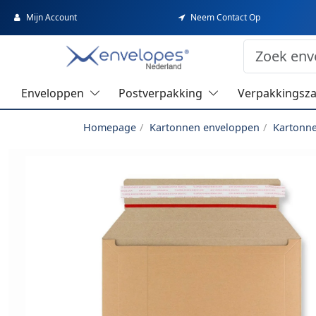
Mijn Account
Neem Contact Op
Enveloppen
Postverpakking
Verpakkingsz
Homepage
Kartonnen enveloppen
Kartonn