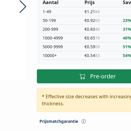
Aantal
Prijs
Sav
1-49
€1.21
84
50-199
€0.92
60
23
200-999
€0.83
46
31
1000-4999
€0.65
79
46
5000-9999
€0.59
09
51
10000+
€0.54
83
54
Pre-order
* Effective size decreases with increasi
thickness.
Prijsmatchgarantie