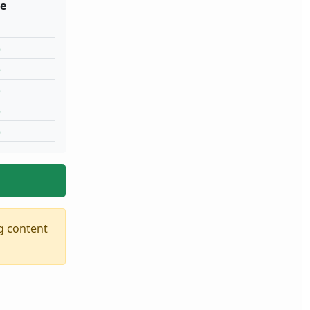
e
%
%
%
%
%
ng content