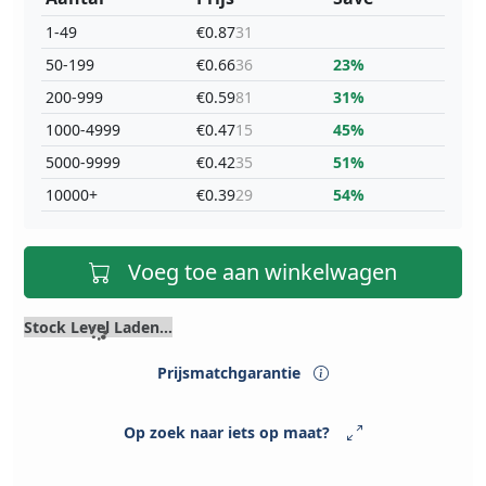
1-49
€0.87
31
50-199
€0.66
36
23%
200-999
€0.59
81
31%
1000-4999
€0.47
15
45%
5000-9999
€0.42
35
51%
10000+
€0.39
29
54%
Voeg toe aan winkelwagen
Stock Level Laden...
Prijsmatchgarantie
Op zoek naar iets op maat?