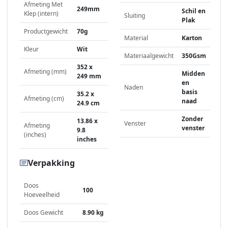
Afmeting Met
249mm
Schil en
Klep (intern)
Sluiting
Plak
Productgewicht
70g
Material
Karton
Kleur
Wit
Materiaalgewicht
350Gsm
352 x
Afmeting (mm)
Midden
249 mm
en
Naden
basis
35.2 x
Afmeting (cm)
naad
24.9 cm
Zonder
13.86 x
Venster
Afmeting
venster
9.8
(inches)
inches
Verpakking
Doos
100
Hoeveelheid
Doos Gewicht
8.90 kg