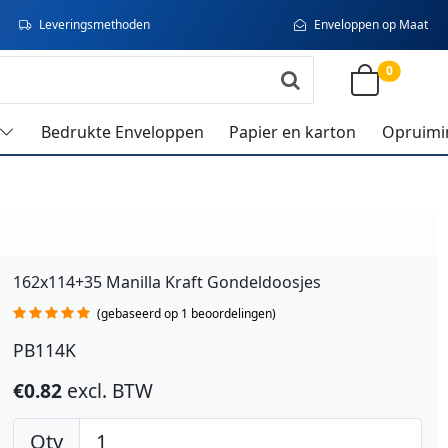
Leveringsmethoden
Enveloppen op Maat
0
Bedrukte Enveloppen
Papier en karton
Opruimi
162x114+35 Manilla Kraft Gondeldoosjes
(gebaseerd op 1 beoordelingen)
PB114K
€0.82
excl. BTW
Qty