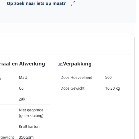
Op zoek naar iets op maat?
iaal en Afwerking
Verpakking
g
Matt
Doos Hoeveelheid
500
C6
Doos Gewicht
10.30 kg
Zak
Niet gegomde
(geen sluiting)
Kraft karton
lgewicht
350Gsm