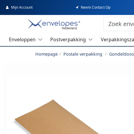
Mijn Account
Neem Contact Op
Enveloppen
Postverpakking
Verpakkingsz
Homepage
Postale verpakking
Gondeldoos