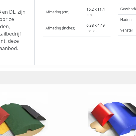
Gewichtf
16.2 x 11.4
 en DL, zijn
Afmeting (cm)
cm
oor ze
Naden
6.38 x 4.49
aden,
Afmeting (inches)
Venster
inches
ailbedrijf
nt, deze
 aanbod.