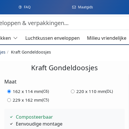
FAQ
Maatgids
akken
Luchtkussen enveloppen
Milieu vriendelijke
jes
Kraft Gondeldoosjes
Kraft Gondeldoosjes
Maat
162 x 114 mm
220 x 110 mm
(C6)
(DL)
229 x 162 mm
(C5)
Composteerbaar
Eenvoudige montage