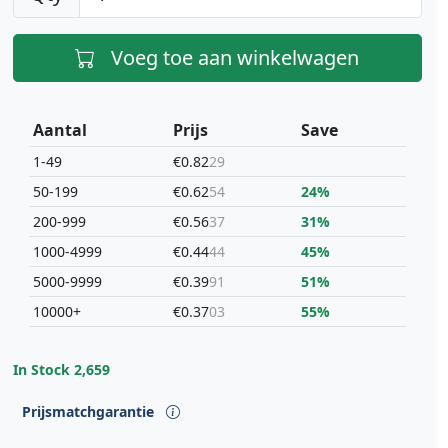
Voeg toe aan winkelwagen
Aantal
Prijs
Save
1-49
€0.82
29
50-199
€0.62
54
24%
200-999
€0.56
37
31%
1000-4999
€0.44
44
45%
5000-9999
€0.39
91
51%
10000+
€0.37
03
55%
In Stock
2,659
Prijsmatchgarantie