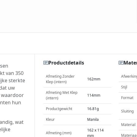
Productdetails
Mater
ssen
kt van 350
Afmeting Zonder
Afwerkin
162mm
jke sterkte
Klep (intern)
 dat uw
Stijl
Afmeting Met Klep
, waardoor
114mm
Format
(intern)
anten hun
Productgewicht
16.81g
Sluiting
Kleur
Manila
andig, wat
Material
lijke
162 x 114
Afmeting (mm)
Materiaa
mm