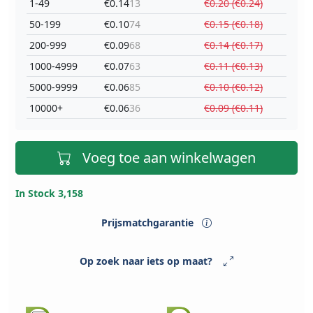
1-49
€0.14
13
€0.20 (€0.24)
50-199
€0.10
74
€0.15 (€0.18)
200-999
€0.09
68
€0.14 (€0.17)
1000-4999
€0.07
63
€0.11 (€0.13)
5000-9999
€0.06
85
€0.10 (€0.12)
10000+
€0.06
36
€0.09 (€0.11)
Voeg toe aan winkelwagen
In Stock 3,158
Prijsmatchgarantie
Op zoek naar iets op maat?