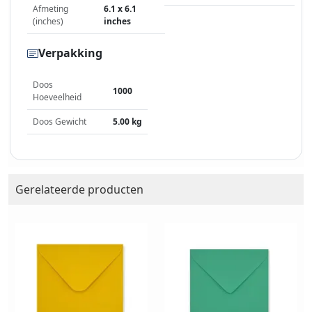
Afmeting
6.1 x 6.1
(inches)
inches
Verpakking
Doos
1000
Hoeveelheid
Doos Gewicht
5.00 kg
Gerelateerde producten