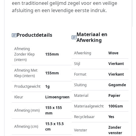
een traditioneel gelijmd zegel voor een veilige
afsluiting en een levendige eerste indruk.
Materiaal en
Productdetails
Afwerking
Afmeting
Afwerking
Wove
Zonder Klep
155mm
(intern)
Stijl
Vierkant
Afmeting Met
155mm
Format
Vierkant
Klep (intern)
Sluiting
Gegomde
Productgewicht
1g
Material
Papier
Kleur
Limoengroen
Materiaalgewicht
100Gsm
155 x 155
Afmeting (mm)
mm
Recyclebaar
Yes
15.5 x 15.5
Afmeting (cm)
Zonder
cm
Venster
venster