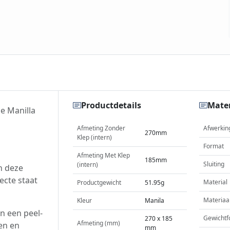
Productdetails
Mater
e Manilla
Afmeting Zonder
Afwerkin
270mm
Klep (intern)
Format
Afmeting Met Klep
185mm
Sluiting
(intern)
n deze
ecte staat
Material
Productgewicht
51.95g
Materiaa
Kleur
Manila
n een peel-
Gewichtf
270 x 185
Afmeting (mm)
len en
mm