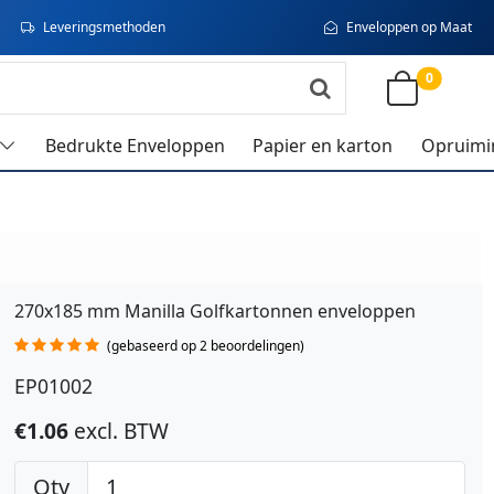
Leveringsmethoden
Enveloppen op Maat
0
Bedrukte Enveloppen
Papier en karton
Opruimi
270x185 mm Manilla Golfkartonnen enveloppen
(gebaseerd op 2 beoordelingen)
EP01002
€1.06
excl. BTW
Qty