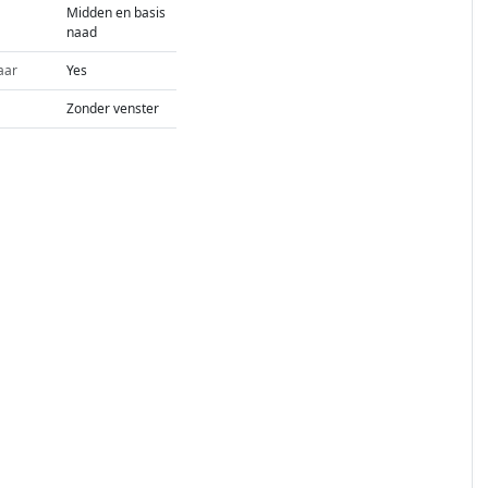
Midden en basis
naad
aar
Yes
Zonder venster