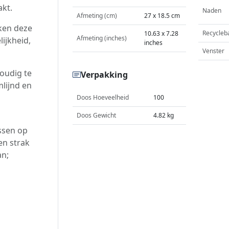
kt.
Naden
Afmeting (cm)
27 x 18.5 cm
ken deze
Recycleb
10.63 x 7.28
Afmeting (inches)
ijkheid,
inches
Venster
oudig te
Verpakking
lijnd en
Doos Hoeveelheid
100
Doos Gewicht
4.82 kg
assen op
en strak
an;