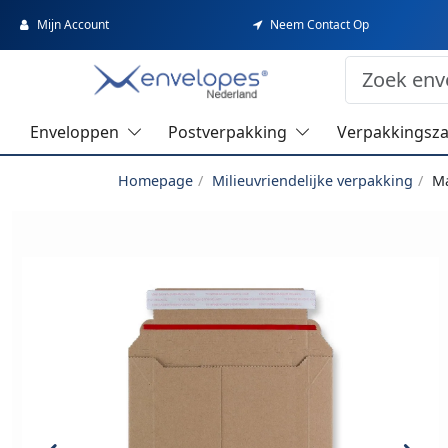
Mijn Account
Neem Contact Op
Enveloppen
Postverpakking
Verpakkingsz
Homepage
Milieuvriendelijke verpakking
Ma