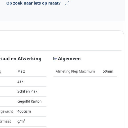
Op zoek naar iets op maat?
iaal en Afwerking
Algemeen
g
Matt
Afmeting Klep Maximum
50mm
Zak
Schil en Plak
Gegolfd Karton
lgewicht
400Gsm
ormaat
g/m²