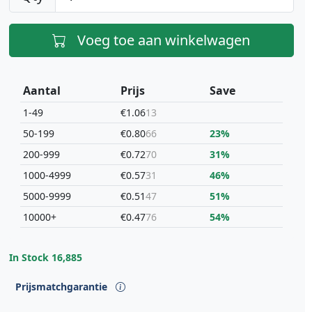
Voeg toe aan winkelwagen
Aantal
Prijs
Save
1-49
€1.06
13
50-199
€0.80
66
23%
200-999
€0.72
70
31%
1000-4999
€0.57
31
46%
5000-9999
€0.51
47
51%
10000+
€0.47
76
54%
In Stock
16,885
Prijsmatchgarantie