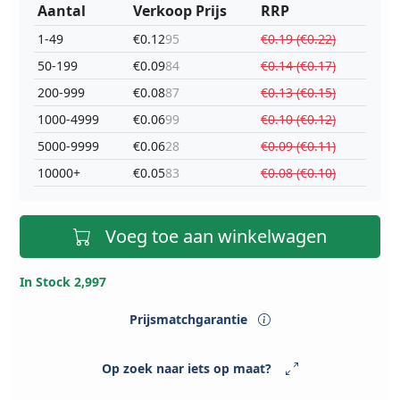
Aantal
Verkoop Prijs
RRP
1-49
€0.12
95
€0.19 (€0.22)
50-199
€0.09
84
€0.14 (€0.17)
200-999
€0.08
87
€0.13 (€0.15)
1000-4999
€0.06
99
€0.10 (€0.12)
5000-9999
€0.06
28
€0.09 (€0.11)
10000+
€0.05
83
€0.08 (€0.10)
Voeg toe aan winkelwagen
In Stock 2,997
Prijsmatchgarantie
Op zoek naar iets op maat?