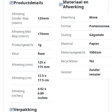
Materiaal en
Productdetails
Afwerking
Afmeting
Afwerking
Wove
Zonder Klep
125mm
(intern)
Format
Portemonnee
Afmeting Met
175mm
Sluiting
Gegomde
Klep (intern)
Material
Papier
Productgewicht
1g
Materiaalgewicht
100Gsm
Kleur
Roze
Recyclebaar
Yes
125 x
Afmeting (mm)
175 mm
Zonder
Venster
venster
12.5 x
Afmeting (cm)
17.5 cm
4.92 x
Afmeting
6.89
(inches)
inches
Verpakking