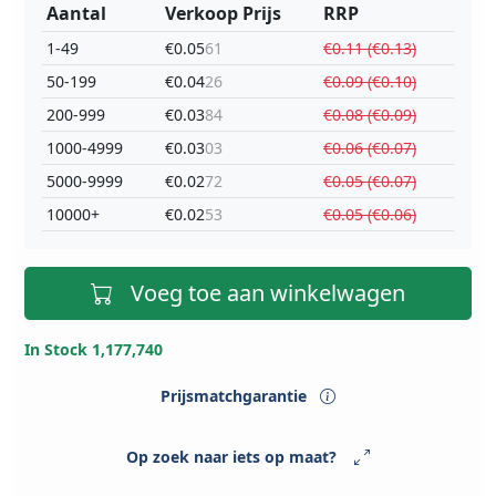
Aantal
Verkoop Prijs
RRP
1-49
€0.05
61
€0.11 (€0.13)
50-199
€0.04
26
€0.09 (€0.10)
200-999
€0.03
84
€0.08 (€0.09)
1000-4999
€0.03
03
€0.06 (€0.07)
5000-9999
€0.02
72
€0.05 (€0.07)
10000+
€0.02
53
€0.05 (€0.06)
Voeg toe aan winkelwagen
In Stock 1,177,740
Prijsmatchgarantie
Op zoek naar iets op maat?