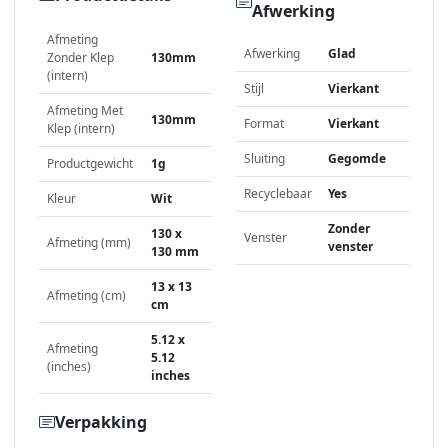
Afwerking
Afmeting
Afwerking
Glad
Zonder Klep
130mm
(intern)
Stijl
Vierkant
Afmeting Met
130mm
Format
Vierkant
Klep (intern)
Sluiting
Gegomde
Productgewicht
1g
Recyclebaar
Yes
Kleur
Wit
Zonder
130 x
Venster
Afmeting (mm)
venster
130 mm
13 x 13
Afmeting (cm)
cm
5.12 x
Afmeting
5.12
(inches)
inches
Verpakking